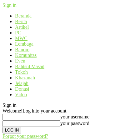
Sign in
Beranda
Berita
Artikel
PC
MWC
Lembaga
Banom
Komunitas
Even
Bahtsul Masail
Tokoh
Khazanah
Jelajah
Donasi
Video
Sign in
Welcome!
Log into your account
your username
your password
Forgot your password?