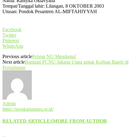
Nama: Rantyka Oktavyana
Tempat/Tanggal lahir: Lilangan, 8 OKTOBER 2003
Utusan: Pondok Pesantren AL-MIFTAHIYYAH
Facebook
Twitter
Pinterest
WhatsApp
Previous article
Pelajar NU Mendunia!
Next article
Bantuan PCNU Jakarta Utara untuk Korban Banjir di
Penjaringan
Admin
https://nujakartautara.or.id/
RELATED ARTICLES
MORE FROM AUTHOR