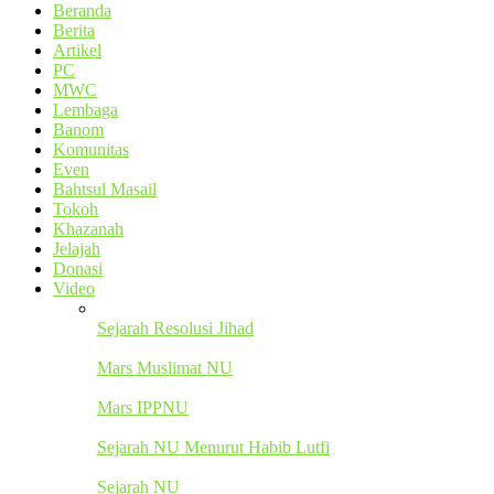
Beranda
Berita
Artikel
PC
MWC
Lembaga
Banom
Komunitas
Even
Bahtsul Masail
Tokoh
Khazanah
Jelajah
Donasi
Video
Sejarah Resolusi Jihad
Mars Muslimat NU
Mars IPPNU
Sejarah NU Menurut Habib Lutfi
Sejarah NU