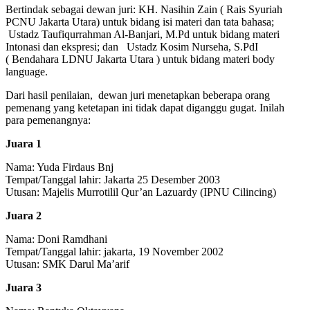
Bertindak sebagai dewan juri: KH. Nasihin Zain ( Rais Syuriah
PCNU Jakarta Utara) untuk bidang isi materi dan tata bahasa;
Ustadz Taufiqurrahman Al-Banjari, M.Pd untuk bidang materi
Intonasi dan ekspresi; dan Ustadz Kosim Nurseha, S.PdI
( Bendahara LDNU Jakarta Utara ) untuk bidang materi body
language.
Dari hasil penilaian, dewan juri menetapkan beberapa orang
pemenang yang ketetapan ini tidak dapat diganggu gugat. Inilah
para pemenangnya:
Juara 1
Nama: Yuda Firdaus Bnj
Tempat/Tanggal lahir: Jakarta 25 Desember 2003
Utusan: Majelis Murrotilil Qur’an Lazuardy (IPNU Cilincing)
Juara 2
Nama: Doni Ramdhani
Tempat/Tanggal lahir: jakarta, 19 November 2002
Utusan: SMK Darul Ma’arif
Juara 3