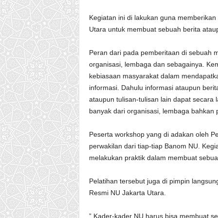
U
t
Kegiatan ini di lakukan guna memberika
a
Utara untuk membuat sebuah berita ataupu
r
a
Peran dari pada pemberitaan di sebuah m
organisasi, lembaga dan sebagainya. Ke
kebiasaan masyarakat dalam mendapatk
informasi. Dahulu informasi ataupun berita
ataupun tulisan-tulisan lain dapat secara
banyak dari organisasi, lembaga bahkan 
Peserta workshop yang di adakan oleh Pe
perwakilan dari tiap-tiap Banom NU. Kegi
melakukan praktik dalam membuat sebuah
Pelatihan tersebut juga di pimpin langsun
Resmi NU Jakarta Utara.
” Kader-kader NU harus bisa membuat se