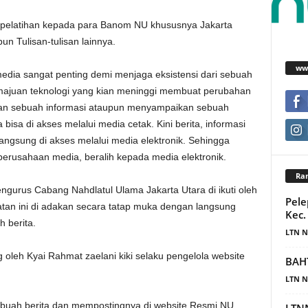
n pelatihan kepada para Banom NU khususnya Jakarta
n Tulisan-tulisan lainnya.
www
edia sangat penting demi menjaga eksistensi dari sebuah
majuan teknologi yang kian meninggi membuat perubahan
an sebuah informasi ataupun menyampaikan sebuah
 bisa di akses melalui media cetak. Kini berita, informasi
 langsung di akses melalui media elektronik. Sehingga
perusahaan media, beralih kepada media elektronik.
Ra
ngurus Cabang Nahdlatul Ulama Jakarta Utara di ikuti oleh
Pele
atan ini di adakan secara tatap muka dengan langsung
Kec
 berita.
LTN N
g oleh Kyai Rahmat zaelani kiki selaku pengelola website
BAH
LTN N
buah berita dan mempostingnya di website Resmi NU.
LTNN