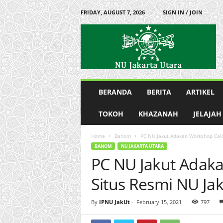
FRIDAY, AUGUST 7, 2026
SIGN IN / JOIN
P
e
n
g
u
r
u
BERANDA
BERITA
ARTIKEL
s
C
TOKOH
KHAZANAH
JELAJAH
a
b
Home
Banom
PC NU Jakut Adakan Workshop Calo
a
BANOM
NU JAKARTA UTARA
n
PC NU Jakut Adak
g
N
Situs Resmi NU Ja
a
h
d
By
IPNU JakUt
-
February 15, 2021
797
l
a