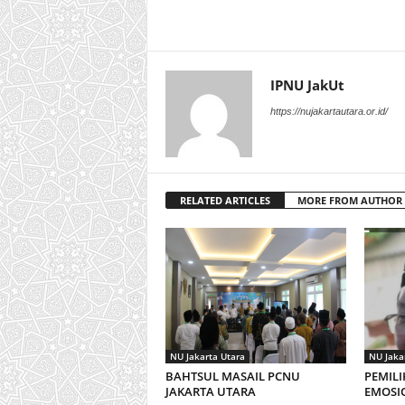
IPNU JakUt
https://nujakartautara.or.id/
RELATED ARTICLES
MORE FROM AUTHOR
NU Jakarta Utara
NU Jaka
BAHTSUL MASAIL PCNU
PEMILI
JAKARTA UTARA
EMOSIO