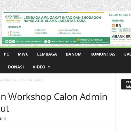
PC
MWC
LEMBAGA
BANOM
KOMUNITAS
EV
DONASI
VIDEO
n Admin Situs Resmi NU Jakut
Pen
Jak
an Workshop Calon Admin
kut
0