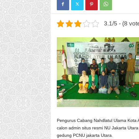
t
u
l
3.1/5 - (8 vot
U
l
a
m
a
(
P
C
N
U
)
J
a
k
a
Pengurus Cabang Nahdlatul Ulama Kota A
r
calon admin situs resmi NU Jakarta Utar
t
gedung PCNU jakarta Utara.
a