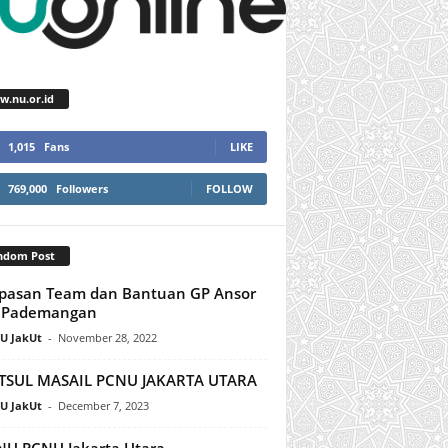
.nu.or.id
1,015
Fans
LIKE
769,000
Followers
FOLLOW
ndom Post
pasan Team dan Bantuan GP Ansor
. Pademangan
U JakUt
-
November 28, 2022
TSUL MASAIL PCNU JAKARTA UTARA
U JakUt
-
December 7, 2023
U PCNU Jakarta Utara