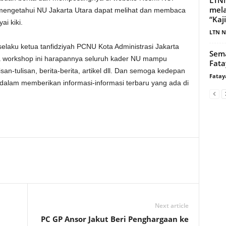
mela
 mengetahui NU Jakarta Utara dapat melihat dan membaca
“Kaj
ai kiki.
LTN N
selaku ketua tanfidziyah PCNU Kota Administrasi Jakarta
Sem
 workshop ini harapannya seluruh kader NU mampu
Fata
an-tulisan, berita-berita, artikel dll. Dan semoga kedepan
Fatay
dalam memberikan informasi-informasi terbaru yang ada di
Next article
PC GP Ansor Jakut Beri Penghargaan ke