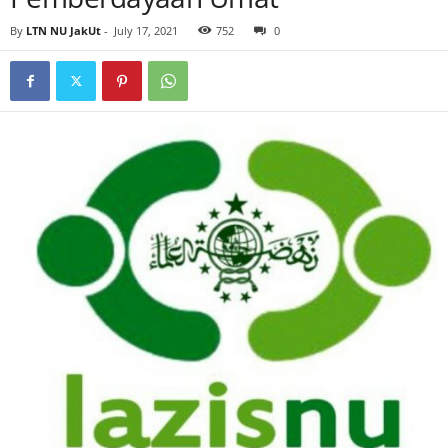
By
LTN NU JakUt
-
July 17, 2021
752
0