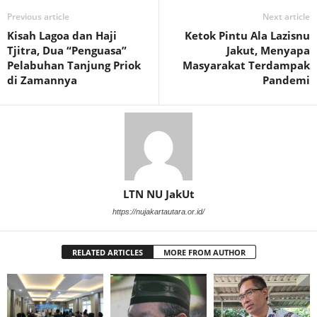
Previous article
Next article
Kisah Lagoa dan Haji
Ketok Pintu Ala Lazisnu
Tjitra, Dua “Penguasa”
Jakut, Menyapa
Pelabuhan Tanjung Priok
Masyarakat Terdampak
di Zamannya
Pandemi
LTN NU JakUt
https://nujakartautara.or.id/
RELATED ARTICLES
MORE FROM AUTHOR