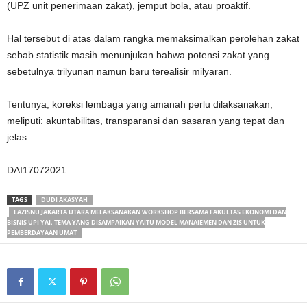
(UPZ unit penerimaan zakat), jemput bola, atau proaktif.
Hal tersebut di atas dalam rangka memaksimalkan perolehan zakat
sebab statistik masih menunjukan bahwa potensi zakat yang
sebetulnya trilyunan namun baru terealisir milyaran.
Tentunya, koreksi lembaga yang amanah perlu dilaksanakan,
meliputi: akuntabilitas, transparansi dan sasaran yang tepat dan
jelas.
DAI17072021
TAGS
DUDI AKASYAH
LAZISNU JAKARTA UTARA MELAKSANAKAN WORKSHOP BERSAMA FAKULTAS EKONOMI DAN
BISNIS UPI YAI. TEMA YANG DISAMPAIKAN YAITU MODEL MANAJEMEN DAN ZIS UNTUK
PEMBERDAYAAN UMAT