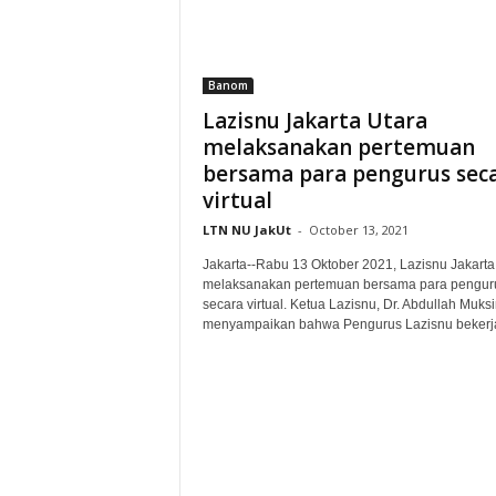
U
t
a
r
Banom
a
Lazisnu Jakarta Utara
melaksanakan pertemuan
bersama para pengurus sec
virtual
LTN NU JakUt
-
October 13, 2021
Jakarta--Rabu 13 Oktober 2021, Lazisnu Jakarta
melaksanakan pertemuan bersama para pengur
secara virtual. Ketua Lazisnu, Dr. Abdullah Muks
menyampaikan bahwa Pengurus Lazisnu bekerja