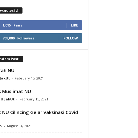
w.nu.or.id
1,015
Fans
LIKE
769,000
Followers
FOLLOW
ndom Post
rah NU
JakUt
-
February 15, 2021
 Muslimat NU
U JakUt
-
February 15, 2021
NU Cilincing Gelar Vaksinasi Covid-
n
-
August 14, 2021