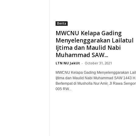
t
u
l
Berita
U
l
MWCNU Kelapa Gading
a
Menyelenggarakan Lailatul
m
Ijtima dan Maulid Nabi
a
Muhammad SAW...
(
P
LTN NU JakUt
-
October 31, 2021
C
MWCNU Kelapa Gading Menyelenggarakan Lail
N
Ijtima dan Maulid Nabi Muhammad SAW 1443 H
U
Bertempat di Musholla Nur Amir, Jl Rawa Sengo
)
005 RW...
J
a
k
a
r
t
a