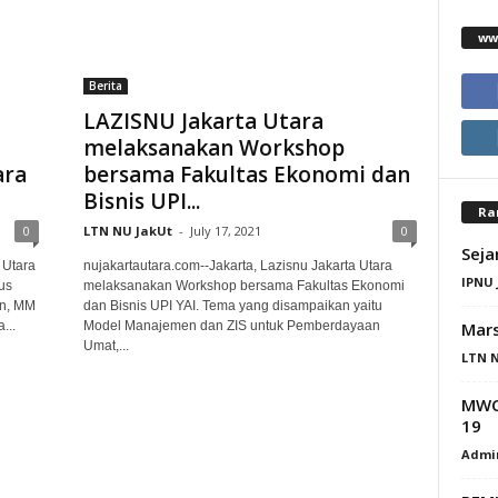
ww
Berita
LAZISNU Jakarta Utara
melaksanakan Workshop
ara
bersama Fakultas Ekonomi dan
Bisnis UPI...
Ra
0
LTN NU JakUt
-
July 17, 2021
0
Seja
 Utara
nujakartautara.com--Jakarta, Lazisnu Jakarta Utara
IPNU 
us
melaksanakan Workshop bersama Fakultas Ekonomi
in, MM
dan Bisnis UPI YAI. Tema yang disampaikan yaitu
Mars
...
Model Manajemen dan ZIS untuk Pemberdayaan
Umat,...
LTN N
MWC 
19
Admi