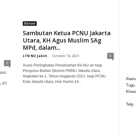
Banom
Sambutan Ketua PCNU Jakarta
Utara, KH Agus Muslim SAg
MPd, dalam...
LTN NU JakUt
-
October 16, 2021
0
0
Acara Peningkatan Pemahaman Ke-NU-an bagi
Pengurus Badan Otonom PWNU Jakarta Utara,
atul
Angkatan ke-1, Tahun Anggaran 2021, bagi PCNU
.
Alama
Kota Jakarta Utara, Hari Kamis 14...
n, RT
Tugu 
Khusu
Telp.