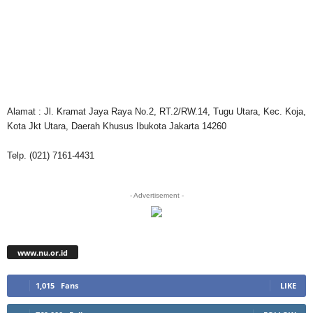
Alamat : Jl. Kramat Jaya Raya No.2, RT.2/RW.14, Tugu Utara, Kec. Koja,
Kota Jkt Utara, Daerah Khusus Ibukota Jakarta 14260
Telp. (021) 7161-4431
- Advertisement -
www.nu.or.id
1,015
Fans
LIKE