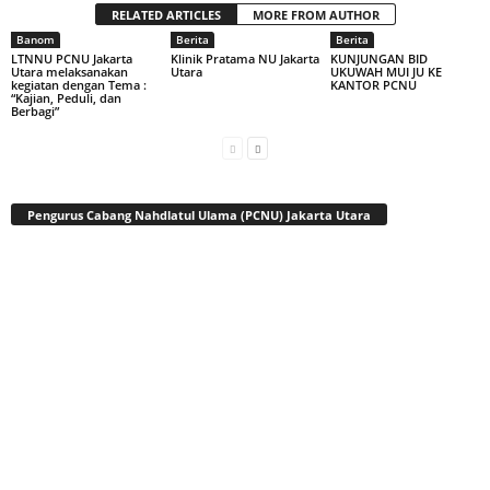
RELATED ARTICLES
MORE FROM AUTHOR
Banom
Berita
Berita
LTNNU PCNU Jakarta
Klinik Pratama NU Jakarta
KUNJUNGAN BID
Utara melaksanakan
Utara
UKUWAH MUI JU KE
kegiatan dengan Tema :
KANTOR PCNU
“Kajian, Peduli, dan
Berbagi”
Pengurus Cabang Nahdlatul Ulama (PCNU) Jakarta Utara