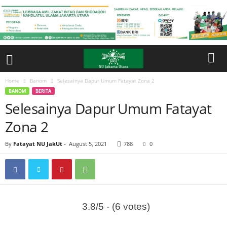
Home
Banom
Selesainya Dapur Umum Fatayat Zona 2
BANOM
BERITA
Selesainya Dapur Umum Fatayat
Zona 2
By
Fatayat NU JakUt
-
August 5, 2021
788
0
3.8/5 - (6 votes)