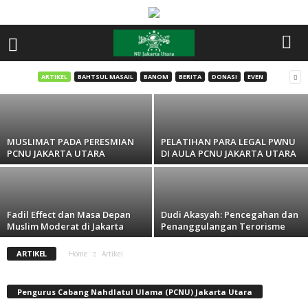
Pelepasan Team dan Bantuan GP Ansor
Kec. Pademangan
ARTIKEL
BAHTSUL MASAIL
BANOM
BERITA
DONASI
EVEN
LTN NU JakUt
-
November 28, 2022
MUSLIMAT PADA PERESMIAN
PELATIHAN PARA LEGAL PWNU
PCNU JAKARTA UTARA
DI AULA PCNU JAKARTA UTARA
Fadil Effect dan Masa Depan
Dudi Akasyah: Pencegahan dan
Muslim Moderat di Jakarta
Penanggulangan Terorisme
ARTIKEL
Home
Artikel
Pengurus Cabang Nahdlatul Ulama (PCNU) Jakarta Utara