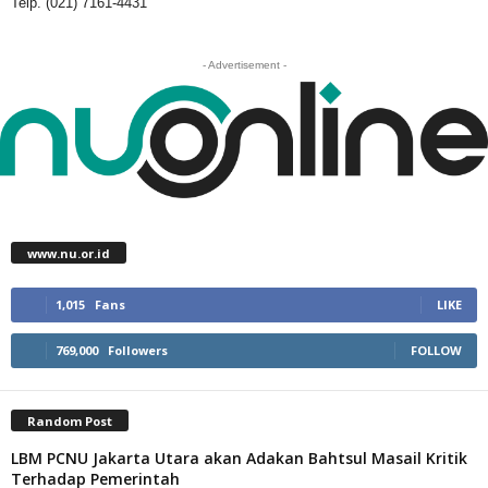
Telp. (021) 7161-4431
- Advertisement -
www.nu.or.id
1,015
Fans
LIKE
769,000
Followers
FOLLOW
Random Post
LBM PCNU Jakarta Utara akan Adakan Bahtsul Masail Kritik
Terhadap Pemerintah