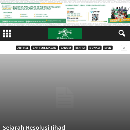
ARTIKEL
BAHTSUL MASAIL
BANOM
BERITA
DONASI
EVEN
Sejarah Resolusi Jihad