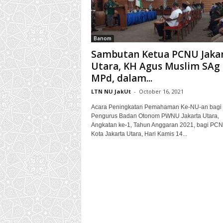
t
u
l
Banom
U
l
Sambutan Ketua PCNU Jaka
a
Utara, KH Agus Muslim SAg
m
MPd, dalam...
a
LTN NU JakUt
-
October 16, 2021
(
P
Acara Peningkatan Pemahaman Ke-NU-an bagi
C
Pengurus Badan Otonom PWNU Jakarta Utara,
N
Angkatan ke-1, Tahun Anggaran 2021, bagi PC
Kota Jakarta Utara, Hari Kamis 14...
U
)
J
a
k
a
r
t
a