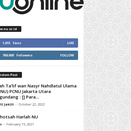
w.nu.or.id
1,015
Fans
LIKE
769,000
Followers
FOLLOW
ndom Post
ah Ta’lif wan Nasyr Nahdlatul Ulama
NU) PCNU Jakarta Utara
undang : [] Para...
U JakUt
-
October 22, 2022
ghotsah Harlah NU
n
-
February 15, 2021