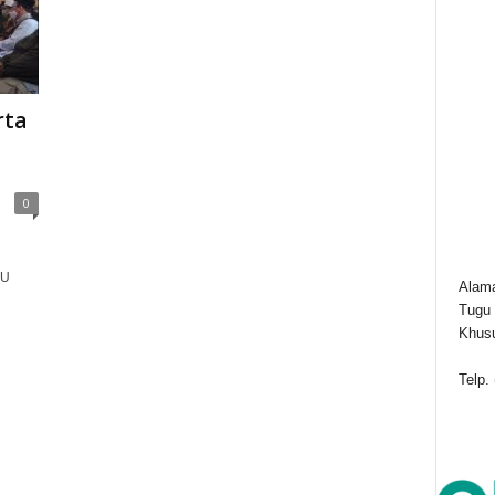
rta
0
NU
Alama
Tugu 
Khusu
Telp.