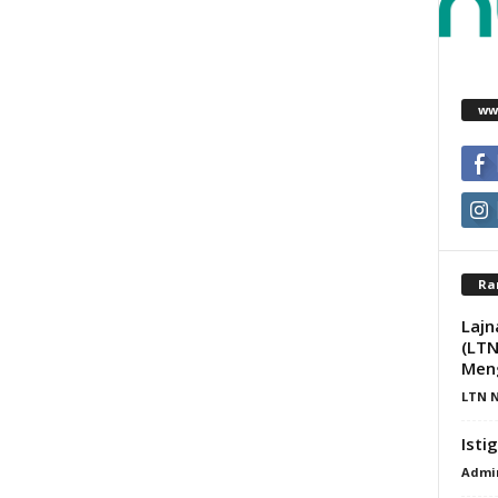
ww
Ra
Lajn
(LTN
Meng
LTN N
Isti
Admi