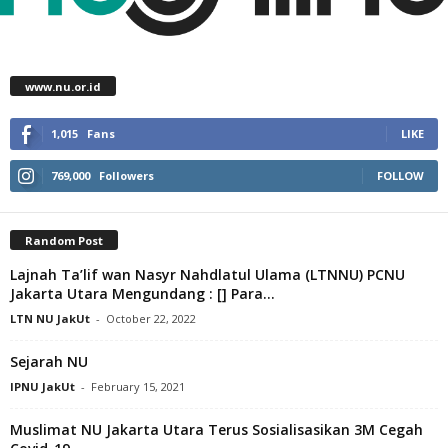
www.nu.or.id
1,015
Fans
LIKE
769,000
Followers
FOLLOW
Random Post
Lajnah Ta’lif wan Nasyr Nahdlatul Ulama (LTNNU) PCNU
Jakarta Utara Mengundang : [] Para...
LTN NU JakUt
-
October 22, 2022
Sejarah NU
IPNU JakUt
-
February 15, 2021
Muslimat NU Jakarta Utara Terus Sosialisasikan 3M Cegah