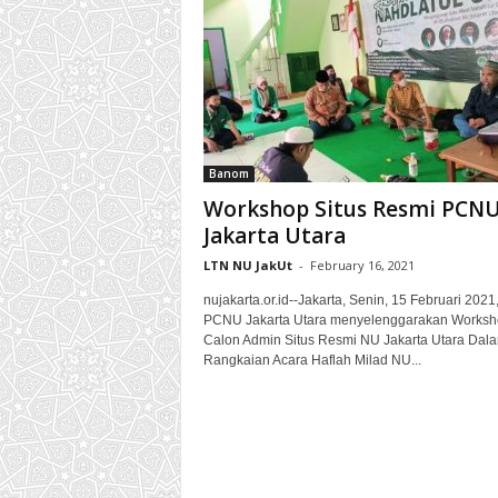
t
u
l
U
l
a
m
Banom
a
Workshop Situs Resmi PCN
(
Jakarta Utara
P
C
LTN NU JakUt
-
February 16, 2021
N
U
nujakarta.or.id--Jakarta, Senin, 15 Februari 2021
PCNU Jakarta Utara menyelenggarakan Worksh
)
Calon Admin Situs Resmi NU Jakarta Utara Dal
J
Rangkaian Acara Haflah Milad NU...
a
k
a
r
t
a