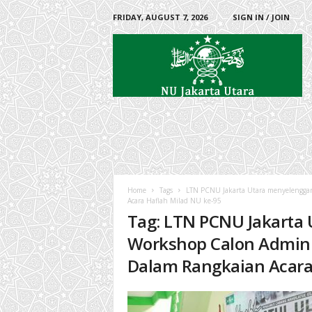
FRIDAY, AUGUST 7, 2026
SIGN IN / JOIN
P
e
n
g
u
r
u
s
C
a
b
Home
Tags
LTN PCNU Jakarta Utara menyelengga
a
Acara Haflah Milad NU ke-95
n
Tag: LTN PCNU Jakarta
g
N
Workshop Calon Admin 
a
Dalam Rangkaian Acara
h
d
l
a