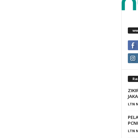
ww
Ra
ZIK
JAK
LTN N
PEL
PCN
LTN N