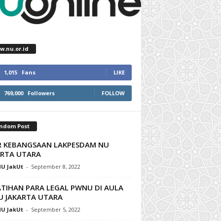
w.nu.or.id
1,015
Fans
LIKE
769,000
Followers
FOLLOW
ndom Post
IR KEBANGSAAN LAKPESDAM NU
ARTA UTARA
U JakUt
-
September 8, 2022
ATIHAN PARA LEGAL PWNU DI AULA
U JAKARTA UTARA
U JakUt
-
September 5, 2022