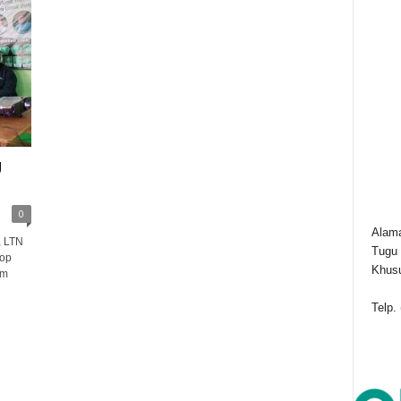
U
0
Alama
, LTN
Tugu 
op
Khusu
am
Telp.