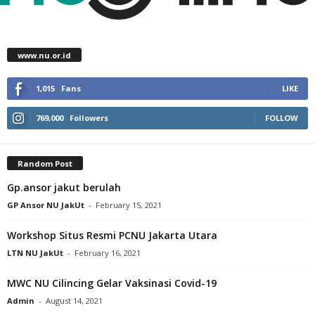
www.nu.or.id
1,015
Fans
LIKE
769,000
Followers
FOLLOW
Random Post
Gp.ansor jakut berulah
GP Ansor NU JakUt
-
February 15, 2021
Workshop Situs Resmi PCNU Jakarta Utara
LTN NU JakUt
-
February 16, 2021
MWC NU Cilincing Gelar Vaksinasi Covid-19
Admin
-
August 14, 2021