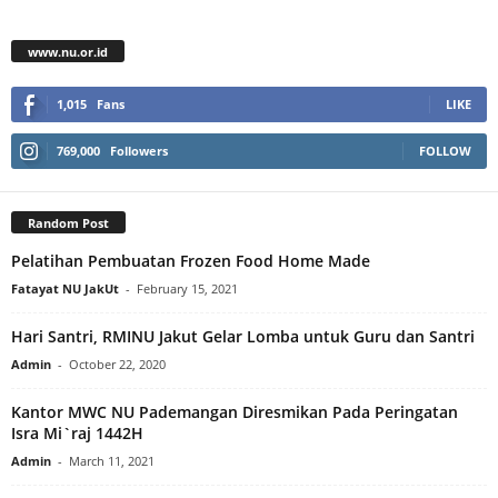
www.nu.or.id
1,015
Fans
LIKE
769,000
Followers
FOLLOW
Random Post
Pelatihan Pembuatan Frozen Food Home Made
Fatayat NU JakUt
-
February 15, 2021
Hari Santri, RMINU Jakut Gelar Lomba untuk Guru dan Santri
Admin
-
October 22, 2020
Kantor MWC NU Pademangan Diresmikan Pada Peringatan
Isra Mi`raj 1442H
Admin
-
March 11, 2021